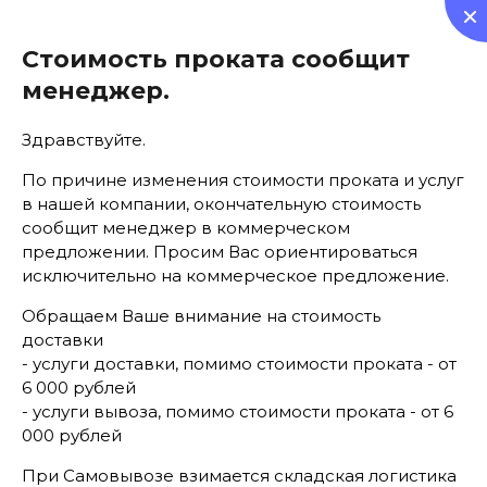
0
Стоимость проката сообщит
менеджер.
Здравствуйте.
По причине изменения стоимости проката и услуг
Аренда мебели
в нашей компании, окончательную стоимость
сообщит менеджер в коммерческом
предложении. Просим Вас ориентироваться
исключительно на коммерческое предложение.
Обращаем Ваше внимание на стоимость
доставки
- услуги доставки, помимо стоимости проката - от
Главная
  /  
Все товары
  /  Аренда столов Топ 70*70 см, 
цвет белый
6 000 рублей
- услуги вывоза, помимо стоимости проката - от 6
000 рублей
Предыдущий
Следующий
При Самовывозе взимается складская логистика