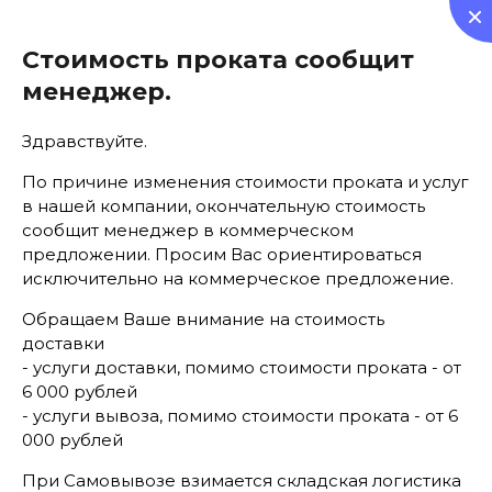
0
Стоимость проката сообщит
менеджер.
Здравствуйте.
По причине изменения стоимости проката и услуг
Аренда мебели
в нашей компании, окончательную стоимость
сообщит менеджер в коммерческом
предложении. Просим Вас ориентироваться
исключительно на коммерческое предложение.
Обращаем Ваше внимание на стоимость
доставки
- услуги доставки, помимо стоимости проката - от
Главная
  /  аренда ростовых зеркал
6 000 рублей
- услуги вывоза, помимо стоимости проката - от 6
аренда ростовых зеркал
000 рублей
При Самовывозе взимается складская логистика