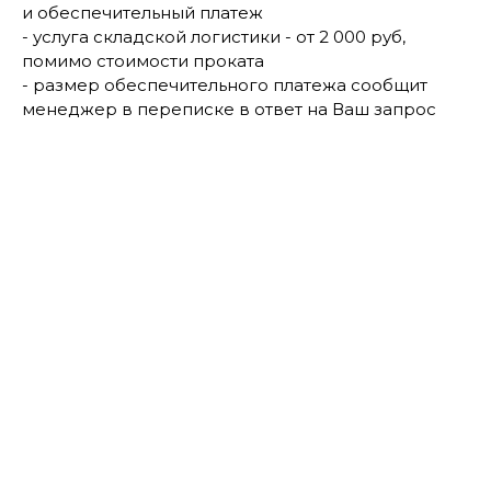
и обеспечительный платеж
- услуга складской логистики - от 2 000 руб,
помимо стоимости проката
- размер обеспечительного платежа сообщит
менеджер в переписке в ответ на Ваш запрос
Аренда зеркал напольных с лампочками
Вью черного цвета
Артикул:
1334