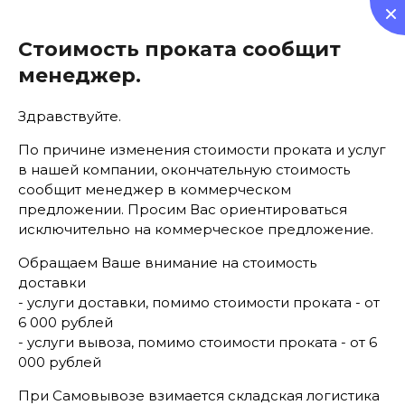
0
Стоимость проката сообщит
менеджер.
Здравствуйте.
По причине изменения стоимости проката и услуг
Аренда мебели
в нашей компании, окончательную стоимость
сообщит менеджер в коммерческом
предложении. Просим Вас ориентироваться
исключительно на коммерческое предложение.
Обращаем Ваше внимание на стоимость
доставки
- услуги доставки, помимо стоимости проката - от
Главная
  /  
Все товары
  /  Аренда термоса с помпой 4 
литра
6 000 рублей
- услуги вывоза, помимо стоимости проката - от 6
000 рублей
Предыдущий
Следующий
При Самовывозе взимается складская логистика