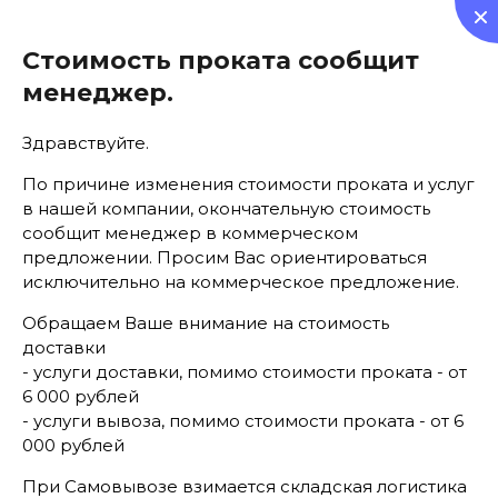
0
Стоимость проката сообщит
менеджер.
Здравствуйте.
По причине изменения стоимости проката и услуг
Аренда мебели
в нашей компании, окончательную стоимость
сообщит менеджер в коммерческом
предложении. Просим Вас ориентироваться
исключительно на коммерческое предложение.
Обращаем Ваше внимание на стоимость
доставки
- услуги доставки, помимо стоимости проката - от
Главная
  /  
Все товары
  /  Аренда зеркал напольных 
серых на ножках
6 000 рублей
- услуги вывоза, помимо стоимости проката - от 6
000 рублей
Предыдущий
Следующий
При Самовывозе взимается складская логистика